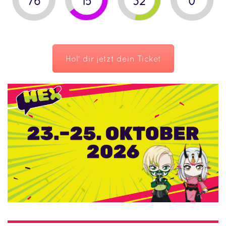
76
15
31
59
Hol' dir jetzt dein Ticket